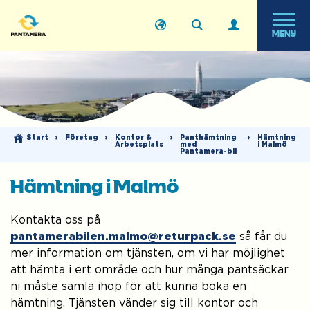
MENY
Start
›
Företag
›
Kontor &
›
Panthämtning
›
Hämtning
Arbetsplats
med
i Malmö
Pantamera-bil
Hämtning i Malmö
Kontakta oss på
pantamerabilen.malmo@returpack.se
så får du
mer information om tjänsten, om vi har möjlighet
att hämta i ert område och hur många pantsäckar
ni måste samla ihop för att kunna boka en
hämtning. Tjänsten vänder sig till kontor och