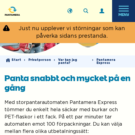
MENY
Just nu upplever vi störningar som kan
påverka sidans prestanda.
Start
›
Privatperson
›
Var kan jag
›
Pantamera
panta?
Express
Panta snabbt och mycket på en
gång
Med storpantarautomaten Pantamera Express
tömmer du enkelt hela säckar med burkar och
PET-flaskor i ett fack. På ett par minuter tar
automaten emot 100 förpackningar. Du kan välja
mellan flera olika utbetalningssätt: