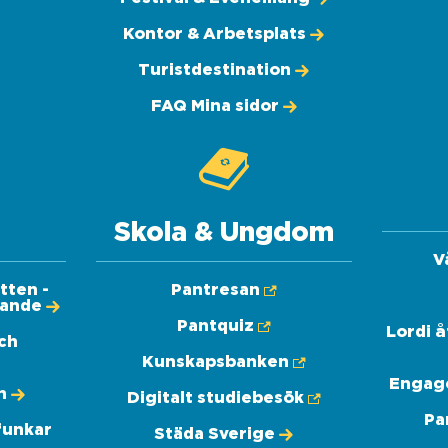
Kontor & Arbetsplats
Turistdestination
FAQ Mina sidor
Skola & Ungdom
V
tten -
Pantresan
dande
Pantquiz
Lordi 
och
Kunskapsbanken
Engag
n
Digitalt studiebesök
Pa
funkar
Städa Sverige