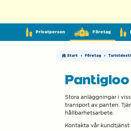
Privatperson
Företag
Start
›
Företag
›
Turistdest
Pantiglo
Stora anläggningar i vi
transport av panten. Tjän
hållbarhetsarbete.
Kontakta vår kundtjänst f