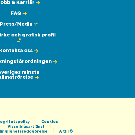
Jobb & Karriär
FAQ
Press/Media
rke och grafisk profil
Kontakta oss
kningsförordningen
Sveriges minsta
klimatrörelse
tegritetspolicy
Cookies
Visselblåsartjänst
gänglighetsredogörelse
A till Ö