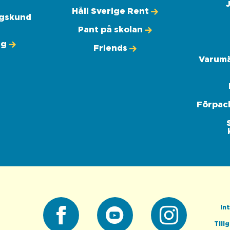
Håll Sverige Rent
ngskund
Pant på skolan
ng
Friends
Varumä
Förpac
In
Till