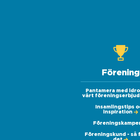
Förening
Pantamera med idro
vårt föreningserbju
Insamlingstips 
inspiration
Föreningskampe
Föreningskund - så 
det