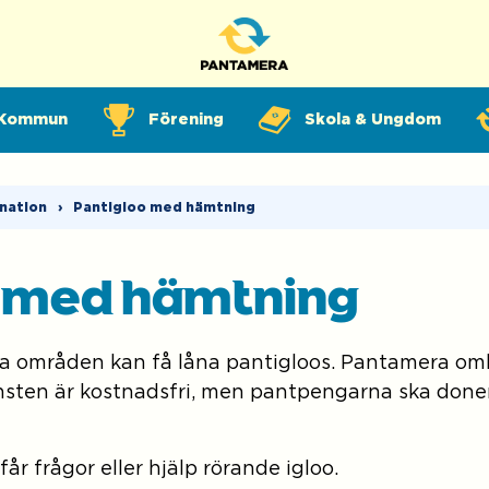
Kommun
Förening
Skola & Ungdom
ination
›
Pantigloo med hämtning
o med hämtning
ssa områden kan få låna pantigloos. Pantamera o
sten är kostnadsfri, men pantpengarna ska doneras
år frågor eller hjälp rörande igloo.