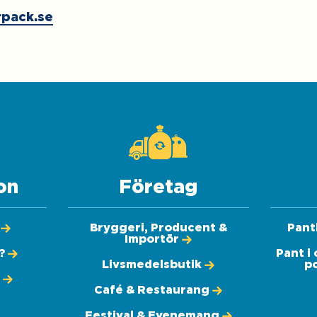
rpack.se
on
Företag
Bryggeri, Producent &
Pant
Importör
?
Pant i
Livsmedelsbutik
po
k
Café & Restaurang
Festival & Evenemang