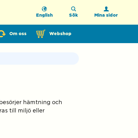
English
Sök
Mina sidor
Öppnas i ny flik
Om oss
Webshop
mbesörjer hämtning och
 till miljö eller