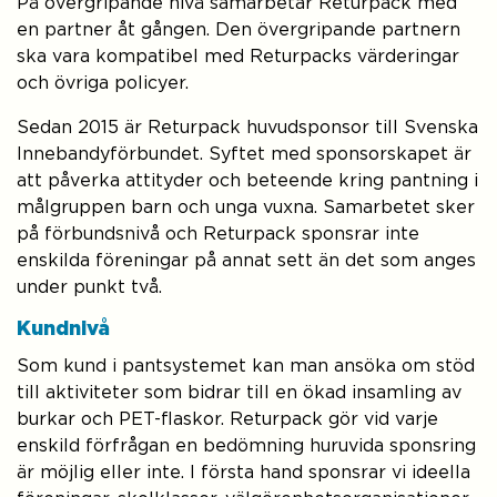
På övergripande nivå samarbetar Returpack med
en partner åt gången. Den övergripande partnern
ska vara kompatibel med Returpacks värderingar
och övriga policyer.
Sedan 2015 är Returpack huvudsponsor till Svenska
Innebandyförbundet. Syftet med sponsorskapet är
att påverka attityder och beteende kring pantning i
målgruppen barn och unga vuxna. Samarbetet sker
på förbundsnivå och Returpack sponsrar inte
enskilda föreningar på annat sett än det som anges
under punkt två.
Kundnivå
Som kund i pantsystemet kan man ansöka om stöd
till aktiviteter som bidrar till en ökad insamling av
burkar och PET-flaskor. Returpack gör vid varje
enskild förfrågan en bedömning huruvida sponsring
är möjlig eller inte. I första hand sponsrar vi ideella