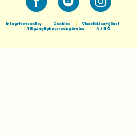
Facebook
Youtube
Instagram
Integritetspolicy
Cookies
Visselblåsartjänst
Tillgänglighetsredogörelse
A till Ö