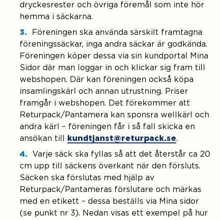
dryckesrester och övriga föremål som inte hör
hemma i säckarna.
Föreningen ska använda särskilt framtagna
föreningssäckar, inga andra säckar är godkända.
Föreningen köper dessa via sin kundportal Mina
Sidor där man loggar in och klickar sig fram till
webshopen. Där kan föreningen också köpa
insamlingskärl och annan utrustning. Priser
framgår i webshopen. Det förekommer att
Returpack/Pantamera kan sponsra wellkärl och
andra kärl – föreningen får i så fall skicka en
ansökan till
kundtjanst@returpack.se
.
Varje säck ska fyllas så att det återstår ca 20
cm upp till säckens överkant när den försluts.
Säcken ska förslutas med hjälp av
Returpack/Pantameras förslutare och märkas
med en etikett – dessa beställs via Mina sidor
(se punkt nr 3). Nedan visas ett exempel på hur